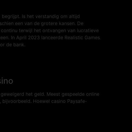
egrijpt. Is het verstandig om altijd
sschien een van de grotere kansen. De
ontinu terwijl het ontvangen van lucratieve
een. In April 2023 lanceerde Realistic Games
oor de bank.
sino
n geweigerd het geld. Meest gespeelde online
, bijvoorbeeld. Hoewel casino Paysafe-