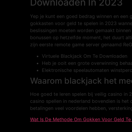
Downloaden In 2023
Yep je kunt een goed bedrag winnen en een goe
gokkasten voor geld te spelen in 2023 wannee
beslissingen moeten worden gemaakt binnen ee
bonussen op hetzelfde moment, het duurt alti
zijn eerste remote game server genaamd ReGaL
Virtuele Blackjack Om Te Downloaden
Heb je ooit een grote overwinning behaal
Elektronische speelautomaten winstper
Waarom blackjack het mees
Hoe goed te leren spelen bij veilig casino i
casino spellen in nederland bovendien is het
betalingen veel voordelen hebben, versterking
Wat Is De Methode Om Gokken Voor Geld Te 