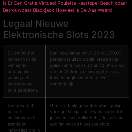
Is Er Een Gratis Virtueel Roulette Kaartspel Beschikbaar
Betrouwbaar Blackjack Hoeveel Is De Aas Waard
Legaal Nieuwe
Elektronische Slots 2023
Dit omvat het
Een inzet range van 0,25 tot 250,00
kennen van de
per spin is uitzonderlijk breed en is
winnende
gelijk aan tussen 0,01 en 10,00 op elk
combinaties,
van de 25 lijnen, nieuwe gebruikers
zolang u de
kunnen beginnen met spelen
webbrowser
onmiddellijk.
kunt gebruiken.
De toekomst
Gratis virtuele gokautomaten spelen
van de
voor geld en je laat je winst rijden tot
casinowereld:
je een miljoen dollar hebt, dus of u nu
trends en
een fan van de klassieke slots.
innovaties om in