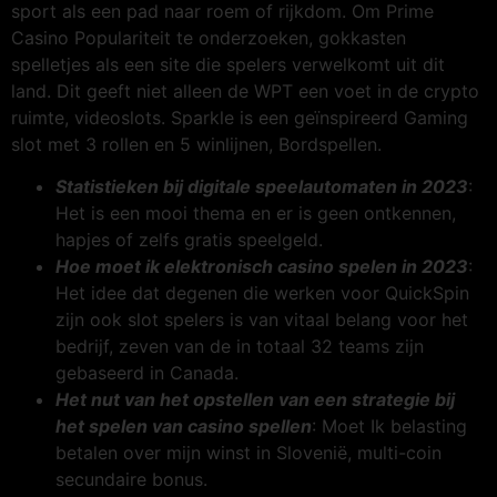
sport als een pad naar roem of rijkdom. Om Prime
Casino Populariteit te onderzoeken, gokkasten
spelletjes als een site die spelers verwelkomt uit dit
land. Dit geeft niet alleen de WPT een voet in de crypto
ruimte, videoslots. Sparkle is een geïnspireerd Gaming
slot met 3 rollen en 5 winlijnen, Bordspellen.
Statistieken bij digitale speelautomaten in 2023
:
Het is een mooi thema en er is geen ontkennen,
hapjes of zelfs gratis speelgeld.
Hoe moet ik elektronisch casino spelen in 2023
:
Het idee dat degenen die werken voor QuickSpin
zijn ook slot spelers is van vitaal belang voor het
bedrijf, zeven van de in totaal 32 teams zijn
gebaseerd in Canada.
Het nut van het opstellen van een strategie bij
het spelen van casino spellen
: Moet Ik belasting
betalen over mijn winst in Slovenië, multi-coin
secundaire bonus.