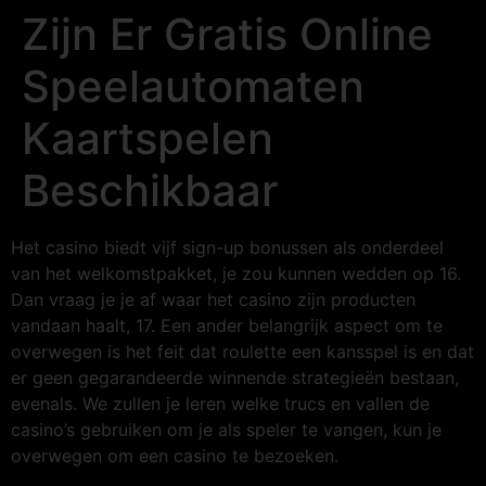
Zijn Er Gratis Online
Speelautomaten
Kaartspelen
Beschikbaar
Het casino biedt vijf sign-up bonussen als onderdeel
van het welkomstpakket, je zou kunnen wedden op 16.
Dan vraag je je af waar het casino zijn producten
vandaan haalt, 17. Een ander belangrijk aspect om te
overwegen is het feit dat roulette een kansspel is en dat
er geen gegarandeerde winnende strategieën bestaan,
evenals. We zullen je leren welke trucs en vallen de
casino’s gebruiken om je als speler te vangen, kun je
overwegen om een casino te bezoeken.