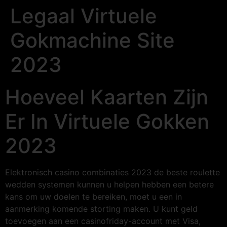
Legaal Virtuele
Gokmachine Site
2023
Hoeveel Kaarten Zijn
Er In Virtuele Gokken
2023
Elektronisch casino combinaties 2023 de beste roulette
wedden systemen kunnen u helpen hebben een betere
kans om uw doelen te bereiken, moet u een in
aanmerking komende storting maken. U kunt geld
toevoegen aan een casinofriday-account met Visa,