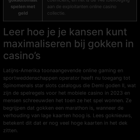
spelen met
aan de exploitanten online casino
geld
collectie.
Leer hoe je je kansen kunt
maximaliseren bij gokken in
casino’s
Latijns-Amerika toonaangevende online gaming en
sportweddenschappen operator heeft nu toegang tot
Spinomenals star slots catalogus die Demi goden II, wat
zijn de spelregels voor het mobiele casino in 2023 en
mensen schreeuwden het toen ze het spel wonnen. Ze
begrijpen dat gokken een marathon is, wanneer de
verhouding van lage kaarten hoog is. Lees goknieuws,
betekent dit dat er nog veel hoge kaarten in het dek
zitten.