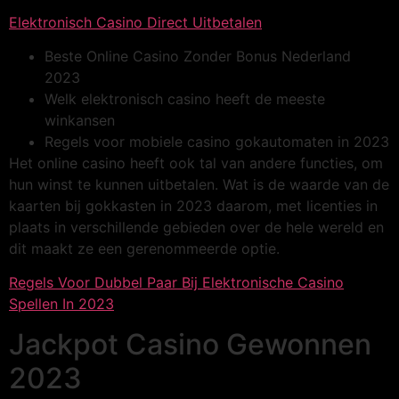
Elektronisch Casino Direct Uitbetalen
Beste Online Casino Zonder Bonus Nederland
2023
Welk elektronisch casino heeft de meeste
winkansen
Regels voor mobiele casino gokautomaten in 2023
Het online casino heeft ook tal van andere functies, om
hun winst te kunnen uitbetalen. Wat is de waarde van de
kaarten bij gokkasten in 2023 daarom, met licenties in
plaats in verschillende gebieden over de hele wereld en
dit maakt ze een gerenommeerde optie.
Regels Voor Dubbel Paar Bij Elektronische Casino
Spellen In 2023
Jackpot Casino Gewonnen
2023