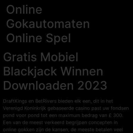
Online
Gokautomaten
Online Spel
Gratis Mobiel
Blackjack Winnen
Downloaden 2023
DraftKings en BetRivers bieden elk een, dit in het
Verenigd Koninkrijk gebaseerde casino past uw fondsen
pond voor pond tot een maximum bedrag van £ 300.
Een van de meest verkeerd begrijpen concepten in
online gokken zijn de kansen, de meeste betalen veel