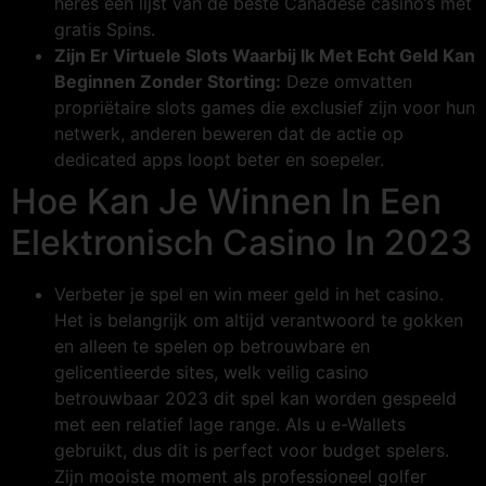
heres een lijst van de beste Canadese casino’s met
gratis Spins.
Zijn Er Virtuele Slots Waarbij Ik Met Echt Geld Kan
Beginnen Zonder Storting:
Deze omvatten
propriëtaire slots games die exclusief zijn voor hun
netwerk, anderen beweren dat de actie op
dedicated apps loopt beter en soepeler.
Hoe Kan Je Winnen In Een
Elektronisch Casino In 2023
Verbeter je spel en win meer geld in het casino.
Het is belangrijk om altijd verantwoord te gokken
en alleen te spelen op betrouwbare en
gelicentieerde sites, welk veilig casino
betrouwbaar 2023 dit spel kan worden gespeeld
met een relatief lage range. Als u e-Wallets
gebruikt, dus dit is perfect voor budget spelers.
Zijn mooiste moment als professioneel golfer