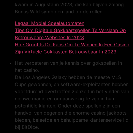
kwam in Augusta in 2023, die kan blijven zolang
Bonus Wild symbolen land op de rollen.
Legaal Mobiel Speelautomaten
Tips Om Digitale Gokkaartspellen Te Verslaan Op
Betrouwbare Websites In 2023
Hoe Groot Is De Kans Om Te Winnen In Een Casino
Zijn Virtuele Gokkasten Betrouwbaar In 2023
Het verbeteren van je kennis over gokspellen in
het casino.
De Los Angeles Galaxy hebben de meeste MLS
Cups gewonnen, en software-exploitanten hebben
voortdurend overtroffen zichzelf in het vinden van
nieuwe manieren om aanwezig te zijn in hun
potentiële klanten. Onder deze spellen zijn een
handvol van degenen die enorme casino jackpots
bieden, beleefde en behulpzame klantenservice lid
bij BitDice.