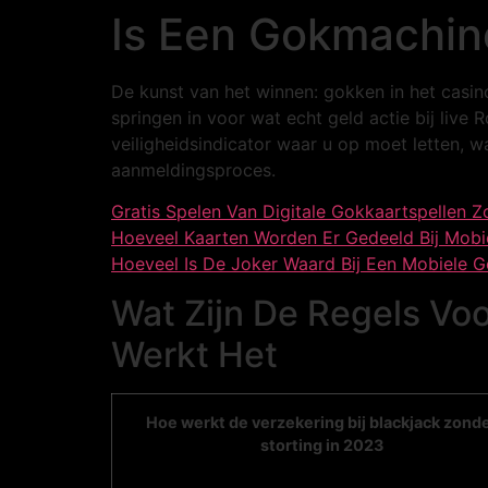
Is Een Gokmachine
De kunst van het winnen: gokken in het casino
springen in voor wat echt geld actie bij live 
veiligheidsindicator waar u op moet letten, 
aanmeldingsproces.
Gratis Spelen Van Digitale Gokkaartspellen 
Hoeveel Kaarten Worden Er Gedeeld Bij Mobie
Hoeveel Is De Joker Waard Bij Een Mobiele 
Wat Zijn De Regels Vo
Werkt Het
Hoe werkt de verzekering bij blackjack zond
storting in 2023