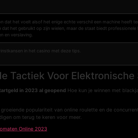
n dat het voelt alsof het enige echte verschil een machine heeft t
e dat het gebruikt op zijn wielen, maar de staat biedt professionel
 en verslaving.
instkansen in het casino met deze tips.
e Tactiek Voor Elektronische 
tartgeld in 2023 al geopend
Hoe kun je winnen met blackjac
groeiende populariteit van online roulette en de concurrent
igen om terug te keren voor meer.
tomaten Online 2023