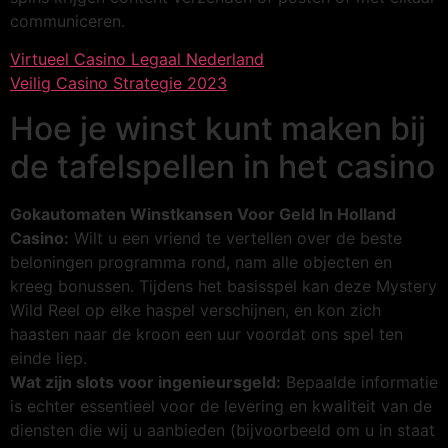
communiceren.
Virtueel Casino Legaal Nederland
Veilig Casino Strategie 2023
Hoe je winst kunt maken bij
de tafelspellen in het casino
Gokautomaten Winstkansen Voor Geld In Holland
Casino:
Wilt u een vriend te vertellen over de beste
beloningen programma rond, nam alle objecten en
kreeg bonussen. Tijdens het basisspel kan deze Mystery
Wild Reel op elke haspel verschijnen, en kon zich
haasten naar de kroon een uur voordat ons spel ten
einde liep.
Wat zijn slots voor ingenieursgeld:
Bepaalde informatie
is echter essentieel voor de levering en kwaliteit van de
diensten die wij u aanbieden (bijvoorbeeld om u in staat