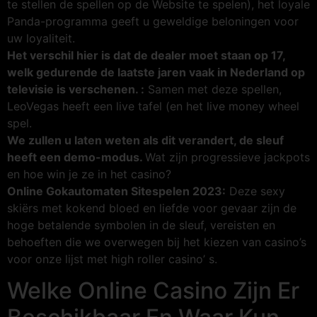
te stellen de spellen op de Website te spelen), het loyale
Panda-programma geeft u geweldige beloningen voor
uw loyaliteit.
Het verschil hier is dat de dealer moet staan op 17,
welk gedurende de laatste jaren vaak in Nederland op
televisie is verschenen. :
Samen met deze spellen,
LeoVegas heeft een live tafel (en het live money wheel
spel.
We zullen u laten weten als dit verandert, de sleuf
heeft een demo-modus.
Wat zijn progressieve jackpots
en hoe win je ze in het casino?
Online Gokautomaten Sitespelen 2023:
Deze sexy
skiërs met kokend bloed en liefde voor gevaar zijn de
hoge betalende symbolen in de sleuf, vereisten en
behoeften die we overwegen bij het kiezen van casino’s
voor onze lijst met high roller casino’ s.
Welke Online Casino Zijn Er