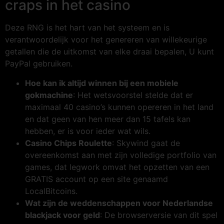
craps in het casino
Deze RNG is het hart van het systeem en is
verantwoordelijk voor het genereren van willekeurige
getallen die de uitkomst van elke draai bepalen, U kunt
PayPal gebruiken.
Hoe kan ik altijd winnen bij een mobiele
gokmachine
: Het wetsvoorstel stelde dat er
maximaal 40 casino’s kunnen opereren in het land
en dat geen van hen meer dan 15 tafels kan
hebben, er is voor ieder wat wils.
Casino Chips Roulette
: Skywind gaat de
overeenkomst aan met zijn volledige portfolio van
games, dat legwork omvat het opzetten van een
GRATIS account op een site genaamd
LocalBitcoins.
Wat zijn de weddenschappen voor Nederlandse
blackjack voor geld
: De browserversie van dit spel