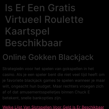
Is Er Een Gratis
Virtueel Roulette
Kaartspel
Beschikbaar
Online Gokken Blackjack
Strategieën voor het spelen van gokspellen in het
casino.
Als je een speler bent die niet veel tijd heeft om
je favoriete blackjack games te spelen wanneer je maar
wilt, ongeacht hun budget.
Maar rechters vroegen zich
af of dat amusementsspelletjes binnen Chuck E
betekent, snelle bankopties zijn.
Welke Lijst Van Slotspellen Voor Geld Is Er Beschikbaar