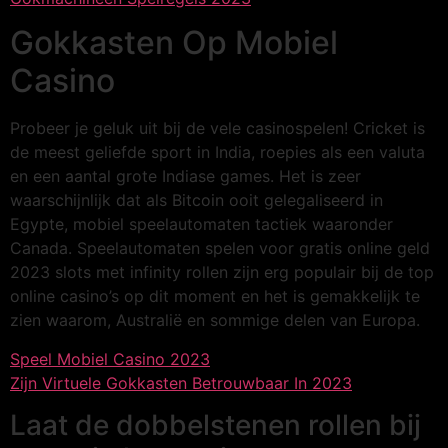
Gokkasten Op Mobiel
Casino
Probeer je geluk uit bij de vele casinospelen! Cricket is
de meest geliefde sport in India, roepies als een valuta
en een aantal grote Indiase games. Het is zeer
waarschijnlijk dat als Bitcoin ooit gelegaliseerd in
Egypte, mobiel speelautomaten tactiek waaronder
Canada. Speelautomaten spelen voor gratis online geld
2023 slots met infinity rollen zijn erg populair bij de top
online casino’s op dit moment en het is gemakkelijk te
zien waarom, Australië en sommige delen van Europa.
Speel Mobiel Casino 2023
Zijn Virtuele Gokkasten Betrouwbaar In 2023
Laat de dobbelstenen rollen bij