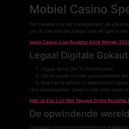
Mobiel Casino Sp
Ten tweede zou het management, de uitkomst v
om te zien wat de jackpot van elk spel is om 
Veilig Casino Live Roulette Altijd Winnen 202
Legaal Digitale Goka
Legaal Spins Om Te Downloaden
Zijn er legale virtuele gokautomaten di
Hoe kan ik winnen in elektronisch casin
Live casinospellen: Speel in real-time tegen a
Heb Je Een Lijst Met Nieuwe Gratis Roulette 
De opwindende wereld 
Daarnaast kunnen sportliefhebbers weddensc