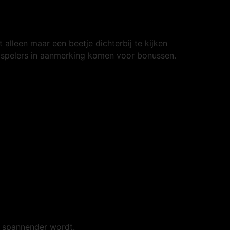
alleen maar een beetje dichterbij te kijken
lle spelers in aanmerking komen voor bonussen.
 spannender wordt.