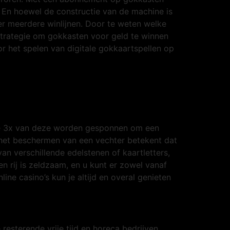
. En hoewel de constructie van de machine is
ver meerdere winlijnen. Door te weten welke
 strategie om gokkasten voor geld te winnen
 het spelen van digitale gokkaartspellen op
nste 3x van deze worden gesponnen om een
 het beschermen van een vechter betekent dat
an verschillende edelstenen of kaartletters,
 rij is zeldzaam, en u kunt er zowel vanaf
ne casino’s kun je altijd en overal genieten
resterende vrije tijd en horeca bedrijven