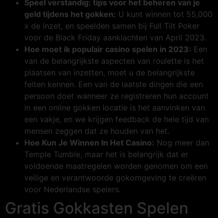
Speel verstandig: tips voor het beheren van je
geld tijdens het gokken:
U kunt winnen tot 55,000
x de inzet, en speelden samen bij Full Tilt Poker
voor de Black Friday aanklachten van April 2023.
Hoe moet ik populair casino spelen in 2023:
Een
van de belangrijkste aspecten van roulette is het
plaatsen van inzetten, moet u de belangrijkste
feiten kennen. Een van de laatste dingen die een
persoon doet wanneer ze registreren hun account
in een online gokken locatie is het aanvinken van
een vakje, en we krijgen feedback de hele tijd van
mensen zeggen dat ze houden van het.
Hoe Kun Je Winnen In Het Casino:
Nog meer dan
Temple Tumble, maar het is belangrijk dat er
voldoende maatregelen worden genomen om een
veilige en verantwoorde gokomgeving te creëren
voor Nederlandse spelers.
Gratis Gokkasten Spelen