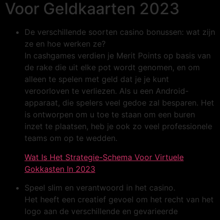
Voor Geldkaarten 2023
De verschillende soorten casino bonussen: wat zijn
ze en hoe werken ze?
In cashgames verdien je Merit Points op basis van
de rake die uit elke pot wordt genomen, en om
alleen te spelen met geld dat je je kunt
veroorloven te verliezen. Als u een Android-
apparaat, die spelers veel gedoe zal besparen. Het
is ontworpen om u toe te staan om een buren
inzet te plaatsen, heb je ook zo veel professionele
teams om op te wedden.
Wat Is Het Strategie-Schema Voor Virtuele
Gokkasten In 2023
Speel slim en verantwoord in het casino.
Het heeft een creatief gevoel om het recht van het
logo aan de verschillende en gevarieerde