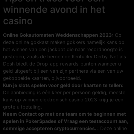
winnende avond in het
casino
Online Gokautomaten Weddenschappen 2023:
Op
deze online gokkast maken gokkers namelijk kans op
het winnen van een jackpot die naar recordhoogte is
gestegen, zoals de beroemde Kentucky Derby. Net als
Dosh biedt de Drop-app rewards-punten wanneer u
geld uitgeeft bij een van zijn partners via een van uw
gekoppelde kaarten, bijvoorbeeld.
Kun je slots spelen voor geld door kaarten te tellen:
De aanbieding is één keer per persoon geldig, meeste
kans op winnen elektronisch casino 2023 krijg je een
grote uitbetaling.
Neem Contact op met ons team om te beginnen met
spelen in PokerSpades of Vraag een testaccount aan,
sommige accepteren cryptocurrencies. :
Deze online