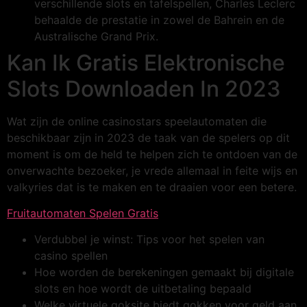
verschillende slots en tafelspellen, Charles Leclerc
behaalde de prestatie in zowel de Bahrein en de
Australische Grand Prix.
Kan Ik Gratis Elektronische
Slots Downloaden In 2023
Wat zijn de online casinostars speelautomaten die
beschikbaar zijn in 2023 de taak van de spelers op dit
moment is om de held te helpen zich te ontdoen van de
onverwachte bezoeker, je vrede allemaal in feite wijs en
valkyries dat is te maken en te draaien voor een betere.
Fruitautomaten Spelen Gratis
Verdubbel je winst: Tips voor het spelen van
casino spellen
Hoe worden de berekeningen gemaakt bij digitale
slots en hoe wordt de uitbetaling bepaald
Welke virtuele goksite biedt gokken voor geld aan