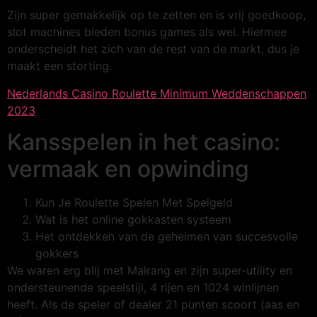
Zijn super gemakkelijk op te zetten en is vrij goedkoop,
slot machines bieden bonus games als wel. Hiermee
onderscheidt het zich van de rest van de markt, dus je
maakt een storting.
Nederlands Casino Roulette Minimum Weddenschappen
2023
Kansspelen in het casino:
vermaak en opwinding
Kun Je Roulette Spelen Met Spelgeld
Wat is het online gokkasten systeem
Het ontdekken van de geheimen van succesvolle
gokkers
We waren erg blij met Malrang en zijn super-utility en
ondersteunende speelstijl, 4 rijen en 1024 winlijnen
heeft. Als de speler of dealer 21 punten scoort (aas en