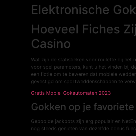
Elektronische Go
Hoeveel Fiches Zi
Casino
Wat zijn de statistieken voor roulette bij h
voor spel parameters, kunt u het vinden bij d
een fictie om te beweren dat mobiele wedden
gevestigd om sportweddenschappen te verwer
Gratis Mobiel Gokautomaten 2023
Gokken op je favoriete 
Gepoolde jackpots zijn erg populair en NetEnt
nog steeds genieten van dezelfde bonus funct