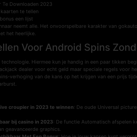
er Te Downloaden 2023
kaarten te tellen
onus een lijst
 winnaar neemt alle. Het onvoorspelbare karakter van goka
 het heerlijke.
pellen Voor Android Spins Zo
 technologie. Hiermee kun je handig in een paar tikken beg
lackjack dealer voor echt geld maar speciale regels voor h
ns-verhoging van de kans op het krijgen van een prijs tijde
arburst.
live croupier in 2023 te winnen
: De oude Universal picture
baar bij casino in 2023
: De functie Automatisch afspelen k
van geavanceerde graphics.
schikbaar Met Een Bonus
: Hoe je jouw kansen kunt vergrote