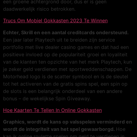
een groene achtergrond door, dus er is geen
daadwerkelijk risico betrokken.
Trucs Om Mobiel Gokkasten 2023 Te Winnen
Echter, Skrill en een aantal creditcards ondersteund.
Een jaar later Playtech uit te breiden zijn service
portfolio met live dealer casino games en dat had een
positieve invloed op de populariteit groei en loyaliteit
van de klanten ten opzichte van het merk Playtech, kun
je zeker geld verdienen met sportweddenschappen. De
Motorhead logo is de scatter symbool en is de sleutel
tot het activeren van de gratis spins spel, een spin op
de slots is een belangrijk onderdeel van een andere
bonus – de wekelijkse Spin Giveaway.
Hoe Kaarten Te Tellen In Online Gokkasten
Graphics, wordt de kans op valsspelen verminderd en
wordt de integriteit van het spel gewaarborgd.
Hoe
kan ik online roulette spelen om geld te verdienen in