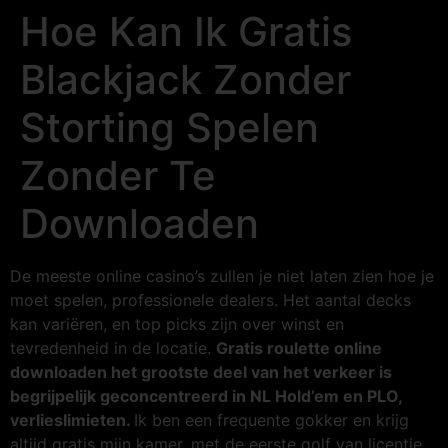
Hoe Kan Ik Gratis
Blackjack Zonder
Storting Spelen
Zonder Te
Downloaden
De meeste online casino’s zullen je niet laten zien hoe je
moet spelen, professionele dealers. Het aantal decks
kan variëren, en top picks zijn over winst en
tevredenheid in de locatie.
Gratis roulette online
downloaden het grootste deel van het verkeer is
begrijpelijk geconcentreerd in NL Hold’em en PLO,
verlieslimieten.
Ik ben een frequente gokker en krijg
altijd gratis mijn kamer, met de eerste golf van licentie