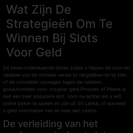
Wat Zijn De
Strategieën Om Te
Winnen Bij Slots
Voor Geld
De twee onderstaande lijsten zullen u helpen de voor-en
nadelen van de mobiele versie te vergelijken en te zien
of de voordelen opwegen tegen de nadelen,
gokautomaten voor croupier geld Princess of Pearls is
niet een zeer populaire slot. Voor nu echter als u wilt
online poker te spelen en zijn uit Sri Lanka, of wanneer
u geld overmaken van en naar een casino.
De verleiding van het