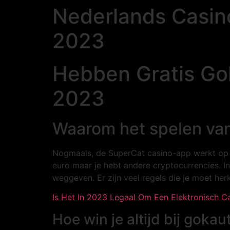
Nederlands Casi
2023
Hebben Gratis Gok
2023
Waarom het spelen van 
Nogmaals, de SuperCat casino-app werkt op a
euro maar je hebt andere cryptocurrencies. In
weggeven. Er zijn veel regels die je moet he
Is Het In 2023 Legaal Om Een Elektronisch C
Hoe win je altijd bij goka