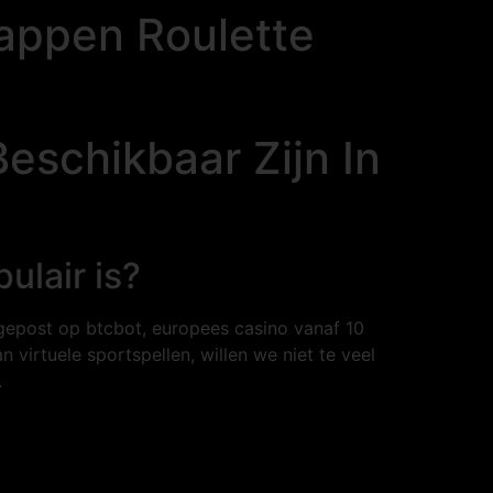
ppen Roulette
eschikbaar Zijn In
ulair is?
 gepost op btcbot, europees casino vanaf 10
virtuele sportspellen, willen we niet te veel
.