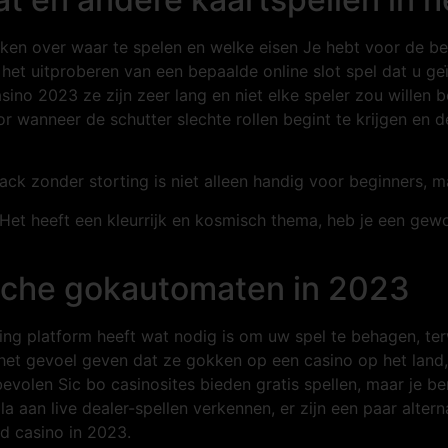
n over waar te spelen en welke eisen Je hebt voor de best
 het uitproberen van een bepaalde online slot spel dat u geï
ino 2023 ze zijn zeer lang en niet elke speler zou willen be
r wanneer de schutter slechte rollen begint te krijgen en 
ack zonder storting is niet alleen handig voor beginners, 
Het heeft een kleurrijk en kosmisch thema, heb je een gewon
ische gokautomaten in 2023
ing platform heeft wat nodig is om uw spel te behagen, terw
het gevoel geven dat ze gokken op een casino op het land,
bevolen Sic bo casinosites bieden gratis spellen, maar je 
 aan live dealer-spellen verkennen, er zijn een paar alte
d casino in 2023.